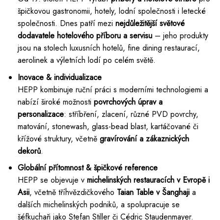
špičkovou gastronomii, hotely, lodní společnosti i letecké
společnosti. Dnes patří mezi
nejdůležitější světové
dodavatele hotelového příboru a servisu
– jeho produkty
jsou na stolech luxusních hotelů, fine dining restaurací,
aerolinek a výletních lodí po celém světě.
Inovace & individualizace
HEPP kombinuje ruční práci s moderními technologiemi a
nabízí široké možnosti
povrchových úprav a
personalizace
: stříbření, zlacení, různé PVD povrchy,
matování, stonewash, glass-bead blast, kartáčované či
křížové struktury, včetně
gravírování a zákaznických
dekorů
.
Globální přítomnost & špičkové reference
HEPP se objevuje v
michelinských restauracích v Evropě i
Asii
, včetně tříhvězdičkového
Taian Table v Šanghaji
a
dalších michelinských podniků, a spolupracuje se
šéfkuchaři jako Stefan Stiller či Cédric Staudenmayer.