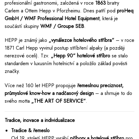
profesionální gastronomii, založená v roce
1863
bratry
Carlem a Ottem Hepp v Pforzheimu. Dnes patří pod
proHeq
GmbH / WMF Professional Hotel Equipment
, která je
součástí skupiny
WMF / Groupe SEB
.
HEPP je známý jako
„vynálezce hotelového stříbra“
– v roce
1871 Carl Hepp vyvinul postup stříbření alpaky (a později
nerezové oceli). Tzv.
„Hepp 90“ hotelové stříbro
se stalo
standardem v luxusním hotelnictví a položilo základ pověsti
značky.
Více než 160 let HEPP propojuje
řemeslnou preciznost,
průmyslové know-how a nadčasový design
– a shrnuje to do
svého motta
„THE ART OF SERVICE“
.
Tradice, inovace a individualizace
Tradice & řemeslo
Od 19. století HEPP vyrábí
příbory a hotelové stříbro
pro