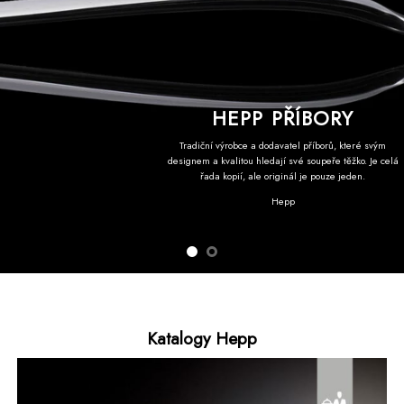
HEPP TAURUS
Řada
Taurus
(latinsky „býk“) tvoří robustní steakové
příbory v nostalgickém, rustikálním stylu.
Katalogy Hepp