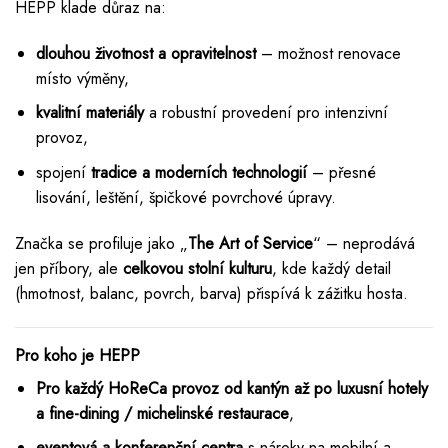
HEPP klade důraz na:
dlouhou životnost a opravitelnost
– možnost renovace
místo výměny,
kvalitní materiály
a robustní provedení pro intenzivní
provoz,
spojení
tradice a moderních technologií
– přesné
lisování, leštění, špičkové povrchové úpravy.
Značka se profiluje jako „
The Art of Service
“ – neprodává
jen příbory, ale
celkovou stolní kulturu
, kde každý detail
(hmotnost, balanc, povrch, barva) přispívá k zážitku hosta.
Pro koho je HEPP
Pro každý HoReCa provoz od kantýn až po luxusní hotely
a fine-dining / michelinské restaurace
,
eventová a konferenční centra
s nároky na mobilní a