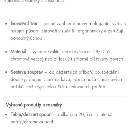
kombinaci estetiky a funkčnosti
Inovativní tvar
– jemně zaoblené hrany a elegantní výřez v
rukojeti působí zároveň vizuálně i ergonomicky a zaručují
pohodlný úchop
.
Materiál
– vysoce kvalitní nerezová ocel (18/10 či
chromová verze) nabízí lesklý i stříbrně plátovaný povrch
.
Sestava souprav
– od dezertních příborů po speciální
doplňky, včetně lžiček na kávu, rybích nožů či máslových
nožíků, což kryje celou škálu stolovacích potřeb
.
Vybrané produkty a rozměry
Table/dessert spoon
– délka cca 20,5 cm, materiál:
nerez/chromová ocel