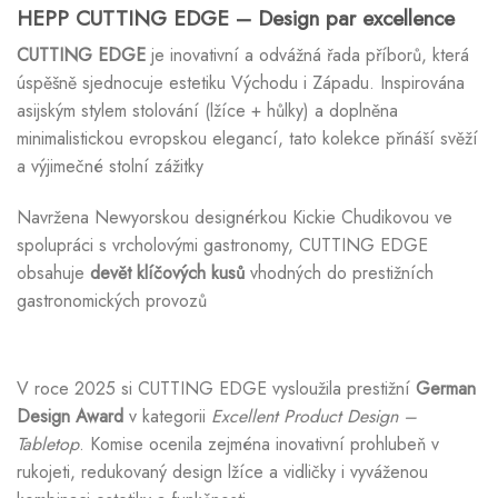
HEPP CUTTING EDGE – Design par excellence
CUTTING EDGE
je inovativní a odvážná řada příborů, která
úspěšně sjednocuje estetiku Východu i Západu. Inspirována
asijským stylem stolování (lžíce + hůlky) a doplněna
minimalistickou evropskou elegancí, tato kolekce přináší svěží
a výjimečné stolní zážitky
Navržena Newyorskou designérkou Kickie Chudikovou ve
spolupráci s vrcholovými gastronomy, CUTTING EDGE
obsahuje
devět klíčových kusů
vhodných do prestižních
gastronomických provozů
V roce 2025 si CUTTING EDGE vysloužila prestižní
German
Design Award
v kategorii
Excellent Product Design –
Tabletop
. Komise ocenila zejména inovativní prohlubeň v
rukojeti, redukovaný design lžíce a vidličky i vyváženou