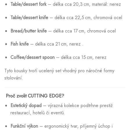
Table/dessert fork
– délka cca 20,3 cm, materiál: nerez
Table/dessert knife
– délka cca 22,5 cm, chromová ocel
Bread/butter knife
– délka cca 17 cm, chromová ocel
Fish knife
– délka cca 21 cm, nerez
.
Coffee/dessert spoon
– délka cca 15 cm, nerez
Tyto kousky tvoří ucelený set vhodný pro náročné formy
stolování.
Proč zvolit CUTTING EDGE?
Estetický dopad
– výrazná kolekce podtrhne prestiž
restaurací, hotelů či eventů.
Funkční výkon
– ergonomický tvar, příjemný úchop i