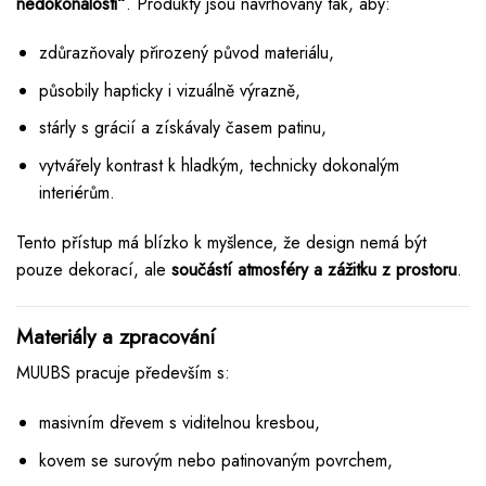
nedokonalosti“
. Produkty jsou navrhovány tak, aby:
zdůrazňovaly přirozený původ materiálu,
působily hapticky i vizuálně výrazně,
stárly s grácií a získávaly časem patinu,
vytvářely kontrast k hladkým, technicky dokonalým
interiérům.
Tento přístup má blízko k myšlence, že design nemá být
pouze dekorací, ale
součástí atmosféry a zážitku z prostoru
.
Materiály a zpracování
MUUBS pracuje především s:
masivním dřevem s viditelnou kresbou,
kovem se surovým nebo patinovaným povrchem,