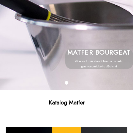
MATFER BOURGEAT
Více než dvě století francouzského
gastronomického dědictví
Katalog Matfer