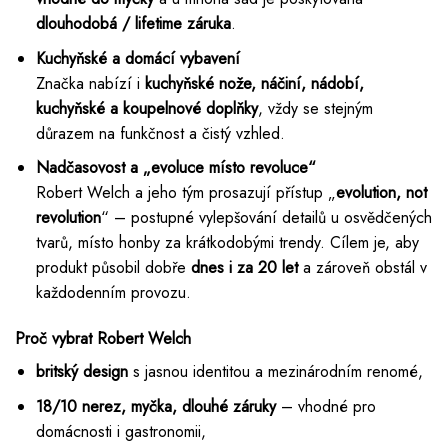
dlouhodobá / lifetime záruka
.
Kuchyňské a domácí vybavení
Značka nabízí i
kuchyňské nože, náčiní, nádobí,
kuchyňské a koupelnové doplňky
, vždy se stejným
důrazem na funkčnost a čistý vzhled.
Nadčasovost a „evoluce místo revoluce“
Robert Welch a jeho tým prosazují přístup „
evolution, not
revolution
“ – postupné vylepšování detailů u osvědčených
tvarů, místo honby za krátkodobými trendy. Cílem je, aby
produkt působil dobře
dnes i za 20 let
a zároveň obstál v
každodenním provozu.
Proč vybrat Robert Welch
britský design
s jasnou identitou a mezinárodním renomé,
18/10 nerez, myčka, dlouhé záruky
– vhodné pro
domácnosti i gastronomii,