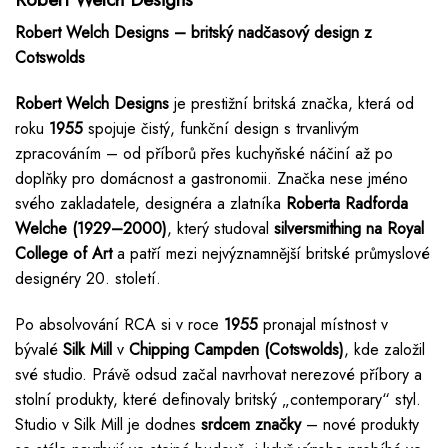
Robert Welch Designs – britský nadčasový design z
Cotswolds
Robert Welch Designs
je prestižní britská značka, která od
roku
1955
spojuje čistý, funkční design s trvanlivým
zpracováním – od příborů přes kuchyňské náčiní až po
doplňky pro domácnost a gastronomii. Značka nese jméno
svého zakladatele, designéra a zlatníka
Roberta Radforda
Welche (1929–2000)
, který studoval
silversmithing na Royal
College of Art
a patří mezi nejvýznamnější britské průmyslové
designéry 20. století.
Po absolvování RCA si v roce
1955
pronajal místnost v
bývalé
Silk Mill
v
Chipping Campden (Cotswolds)
, kde založil
své studio. Právě odsud začal navrhovat nerezové příbory a
stolní produkty, které definovaly britský „contemporary“ styl.
Studio v Silk Mill je dodnes
srdcem značky
– nové produkty