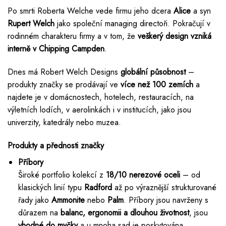
Po smrti Roberta Welche vede firmu jeho dcera
Alice
a syn
Rupert Welch
jako společní managing directoři. Pokračují v
rodinném charakteru firmy a v tom, že
veškerý design vzniká
interně v Chipping Campden
.
Dnes má Robert Welch Designs
globální působnost
–
produkty značky se prodávají ve
více než 100 zemích
a
najdete je v domácnostech, hotelech, restauracích, na
výletních lodích, v aerolinkách i v institucích, jako jsou
univerzity, katedrály nebo muzea.
Produkty a přednosti značky
Příbory
Široké portfolio kolekcí z
18/10 nerezové oceli
– od
klasických linií typu
Radford
až po výraznější strukturované
řady jako
Ammonite
nebo
Palm
. Příbory jsou navrženy s
důrazem na
balanc, ergonomii a dlouhou životnost
, jsou
vhodné do myčky
a u mnoha sad je poskytována