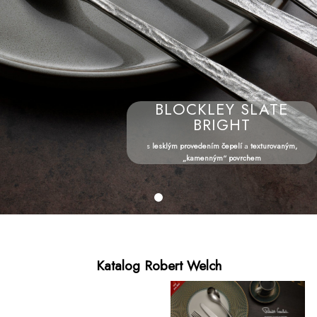
BLOCKLEY SLATE
BRIGHT
s
lesklým provedením čepelí
a
texturovaným,
„kamenným“ povrchem
Katalog Robert Welch