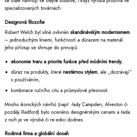
se stále navrhují ve stejné budově, i když výroba probíhá ve
specializovaných továrnách.
Designová filozofie
Robert Welch byl silně ovlivněn
skandinávským modernismem
– jednoduchými liniemi, funkčností a důrazem na materiál.
Jeho přístup se shrnuje do principů:
ekonomie tvaru a priorita funkce před módními trendy
,
důraz na produkty, které
nestárnou stylem
, ale „dozrávají“
s používáním,
kombinace ručního citu a průmyslové přesnosti.
Mnoho ikonických návrhů (např. řady Campden, Alveston či
později Radford) bylo oceněno designérskými cenami a řada
z nich je ve výrobě či re-edici dodnes.
Rodinná firma a globální dosah