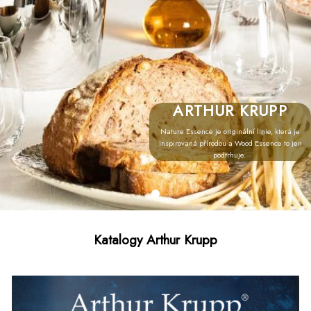
ARTHUR KRUPP
Nature Essence je originální linie, která je
inspirovaná přírodou a Wood Essence to jen
podtrhuje.
Katalogy Arthur Krupp