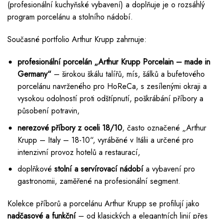
(profesionální kuchyňské vybavení) a doplňuje je o rozsáhlý
program porcelánu a stolního nádobí.
Současné portfolio Arthur Krupp zahrnuje:
profesionální porcelán „Arthur Krupp Porcelain – made in
Germany“
– širokou škálu talířů, mís, šálků a bufetového
porcelánu navrženého pro HoReCa, s zesílenými okraji a
vysokou odolností proti odštípnutí, poškrábání příbory a
působení potravin,
nerezové příbory z oceli 18/10
, často označené „Arthur
Krupp – Italy – 18-10“, vyráběné v Itálii a určené pro
intenzivní provoz hotelů a restaurací,
doplňkové
stolní a servírovací nádobí
a vybavení pro
gastronomii, zaměřené na profesionální segment.
Kolekce příborů a porcelánu Arthur Krupp se profilují jako
nadčasové a funkční
– od klasických a elegantních linií přes