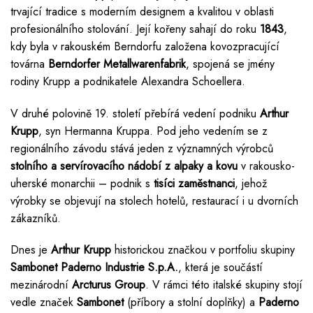
trvající tradice s moderním designem a kvalitou v oblasti
profesionálního stolování. Její kořeny sahají do roku
1843
,
kdy byla v rakouském Berndorfu založena kovozpracující
továrna
Berndorfer Metallwarenfabrik
, spojená se jmény
rodiny Krupp a podnikatele Alexandra Schoellera.
V druhé polovině 19. století přebírá vedení podniku
Arthur
Krupp
, syn Hermanna Kruppa. Pod jeho vedením se z
regionálního závodu stává jeden z významných výrobců
stolního a servírovacího nádobí z alpaky a kovu
v rakousko-
uherské monarchii – podnik s
tisíci zaměstnanci
, jehož
výrobky se objevují na stolech hotelů, restaurací i u dvorních
zákazníků.
Dnes je
Arthur Krupp
historickou značkou v portfoliu skupiny
Sambonet Paderno Industrie S.p.A.
, která je součástí
mezinárodní
Arcturus Group
. V rámci této italské skupiny stojí
vedle značek
Sambonet
(příbory a stolní doplňky) a
Paderno