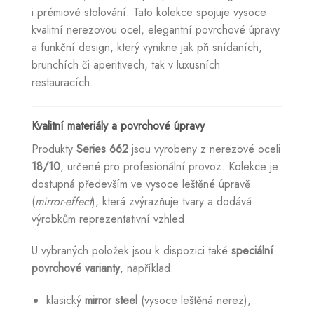
i prémiové stolování. Tato kolekce spojuje vysoce
kvalitní nerezovou ocel, elegantní povrchové úpravy
a funkční design, který vynikne jak při snídaních,
brunchích či aperitivech, tak v luxusních
restauracích.
Kvalitní materiály a povrchové úpravy
Produkty
Series 662
jsou vyrobeny z nerezové oceli
18/10
, určené pro profesionální provoz. Kolekce je
dostupná především ve vysoce leštěné úpravě
(
mirror-effect
), která zvýrazňuje tvary a dodává
výrobkům reprezentativní vzhled.
U vybraných položek jsou k dispozici také
speciální
povrchové varianty
, například:
klasický
mirror steel
(vysoce leštěná nerez),