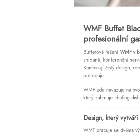
WMF Buffet Blac
profesionální ga
Buffetová řešení
WMF v ba
snídaně, konferenční servis
Kombinují čistý design, r
potřebuje.
WMF zde navazuje na svou 
který zahrnuje chafing dis
Design, který vytvář
WMF pracuje se dvěma výra