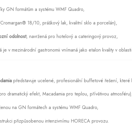
ky GN formátům a systému WMF Quadro,
Cromargan® 18/10, práškový lak, kvalitní sklo a porcelán),
ozní odolnost
, navržená pro hotelový a cateringový provoz,
rá je v mezinárodní gastronomii vnímaná jako etalon kvality v oblasti
adamia
představuje ucelené, profesionální buffetové řešení, které
ro dramatický efekt, Macadamia pro teplou, přívětivou atmosféru)
loženou na GN formátech a systému WMF Quadro,
onstrukci přizpůsobenou intenzivnímu HORECA provozu.