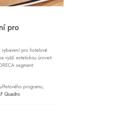
ní pro
í vybavení pro hotelové
na vyšší estetickou úroveň.
í HORECA segment
buffetového programu,
F Quadro
.