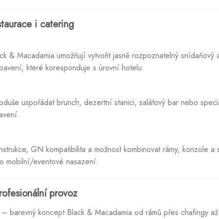
staurace i catering
k & Macadamia umožňují vytvořit jasně rozpoznatelný snídaňový 
vybavení, které koresponduje s úrovní hotelu.
oduše uspořádat brunch, dezertní stanici, salátový bar nebo speci
avení.
onstrukce, GN kompatibilita a možnost kombinovat rámy, konzole a 
pro mobilní/eventové nasazení.
rofesionální provoz
– barevný koncept Black & Macadamia od rámů přes chafingy a