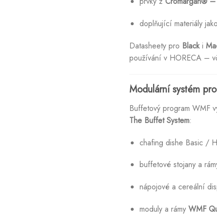
prvky z
Cromargan® – 
doplňující materiály jak
Datasheety pro
Black
i
Mac
používání v HORECA – včet
Modulární systém pro f
Buffetový program WMF vy
The Buffet System
:
chafing dishe Basic / 
buffetové stojany a rá
nápojové a cereální di
moduly a rámy
WMF Qu