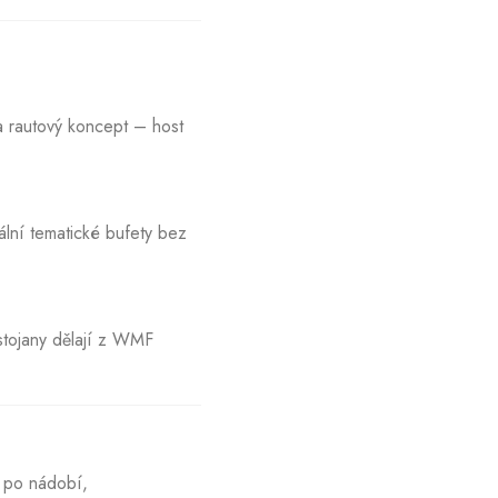
a rautový koncept – host
ální tematické bufety bez
stojany dělají z WMF
ž po nádobí,