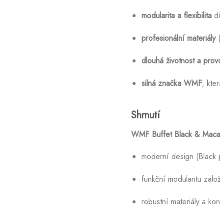
modularita a flexibilita
dí
profesionální materiály
(
dlouhá životnost a prov
silná značka WMF
, kte
Shrnutí
WMF Buffet Black & Mac
moderní design (Black p
funkční modularitu za
robustní materiály a k