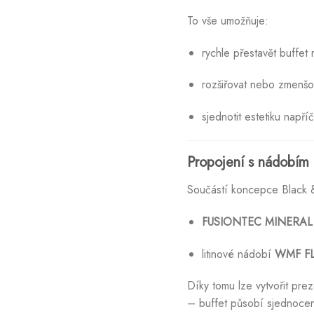
To vše umožňuje:
rychle přestavět buffe
rozšiřovat nebo zmenšov
sjednotit estetiku napří
Propojení s nádobím
Součástí koncepce Black &
FUSIONTEC MINERAL
litinové nádobí
WMF F
Díky tomu lze vytvořit pre
– buffet působí sjednocen