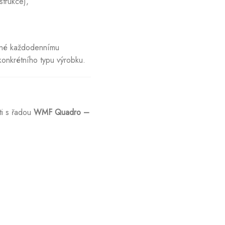
strukce),
bené každodennímu
konkrétního typu výrobku.
i s řadou
WMF Quadro –