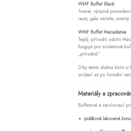
WMF Buffet Black
Tmavé, výrazné provedení v
rauty, gala večeře, event
WMF Buffet Macadamia
Teplý, přírodní odstín Ma
funguje pro snídaňové buf
„přírodně“.
Díky těmto dvěma liniím si
snídaní až po formální več
Materiály a zpracová
Buffetové a servírovací p
práškově lakované kons