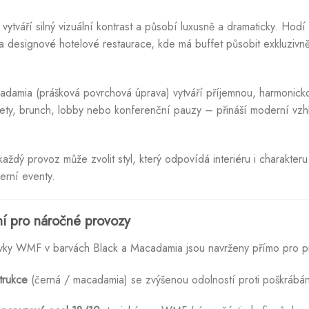
ytváří silný vizuální kontrast a působí luxusně a dramaticky. Hod
y a designové hotelové restaurace, kde má buffet působit exkluziv
cadamia (prášková povrchová úprava) vytváří příjemnou, harmonick
ety, brunch, lobby nebo konferenční pauzy – přináší moderní vzhl
 každý provoz může zvolit styl, který odpovídá interiéru i charakte
erní eventy.
ní pro náročné provozy
rvky WMF v barvách Black a Macadamia jsou navrženy přímo pro pr
trukce
(černá / macadamia) se zvýšenou odolností proti poškrábán