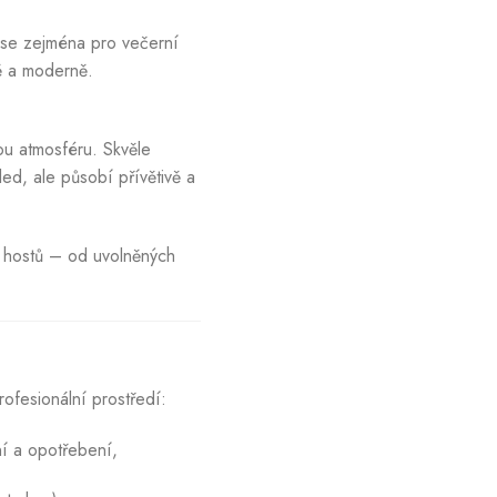
í se zejména pro večerní
ně a moderně.
ou atmosféru. Skvěle
ed, ale působí přívětivě a
ru hostů – od uvolněných
ofesionální prostředí:
í a opotřebení,