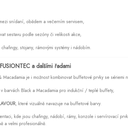
t mezi snídaní, obědem a večerním servisem,
at sestavu podle sezóny či velikosti akce,
č chafingy, stojany, rámovými systémy i nádobím.
 FUSIONTEC a dalšími řadami
 Macadamia je i možnost kombinovat buffetové prvky se sériemi 
v barvách Black a Macadamia pro indukční / teplé buffety,
LAVOUR
, které vizuálně navazuje na buffetové barvy.
zentaci, kde jsou chafingy, nádobí, rámy, konzole i servírovací prv
ě a velmi profesionálně.