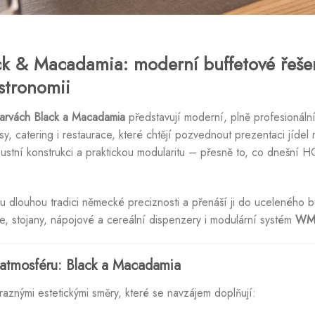
k & Macadamia: moderní buffetové řeše
stronomii
rvách Black a Macadamia
představují moderní, plně profesionáln
y, catering i restaurace, které chtějí pozvednout prezentaci jídel 
obustní konstrukci a praktickou modularitu – přesně to, co dnešn
dlouhou tradici německé preciznosti a přenáší ji do uceleného 
he, stojany, nápojové a cereální dispenzery i modulární systém
WM
í atmosféru: Black a Macadamia
znými estetickými směry, které se navzájem doplňují: