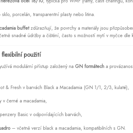
nerezová ocel 18/10
, typická pro WMF (rámy, části chafingů, kon
o sklo, porcelán, transparentní plasty nebo litina.
adamia buffet
zdůrazňují, že povrchy a materiály jsou přizpůso
ně snadné údržby a čištění, často s možností mytí v myčce dle 
lexibilní použití
užívá modulární přístup založený na
GN formátech
a provázanost
Hot & Fresh v barvách Black a Macadamia (GN 1/1, 2/3, kulaté),
my v černé a macadamia,
spenzery Basic v odpovídajících barvách,
adro
– včetně verzí black a macadamia, kompatibilních s GN.