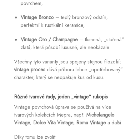
povrchem,
Vintage Bronzo
– teplý bronzový odstín,
perfektní k rustikální keramice,
Vintage Oro / Champagne
– tlumená, „stařená“
zlatá, která působí luxusně, ale neokázale.
Všechny tyto varianty jsou spojeny stejnou filozofií:
vintage proces
dává příboru lehce „opotřebovaný“
charakter, který se neopakuje kus od kusu.
Různé tvarové řady, jeden „vintage“ rukopis
Vintage povrchová úprava se používá na více
tvarových kolekcích Mepra, např.
Michelangelo
Vintage, Dolce Vita Vintage, Roma Vintage
a další.
Díky tomu lze zvolit: