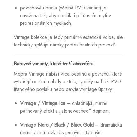
povrchová úprava (včetně PVD variant) je
navržena tak, aby obstála i při častém mytí v
profesionálních myčkách.
Vintage kolekce je tedy primárně estetická volba, ale
technicky splňuje nároky profesionálních provozů.
Barevné varianty, které tvoří atmosféru
Mepra Vintage nabízí více odstínů a povrchů, které
vytvářejí odlišné nálady u stolu, typicky na bázi PVD
titanového povlaku nebo pewter/vintage úpravy:
Vintage / Vintage Ice
– chladnější, matně
patinovaný efekt s „stonewashed“ dojmem,
Vintage Nero / Black / Black Gold
– dramatická
černá / černo-zlatá s jemným, stařeným