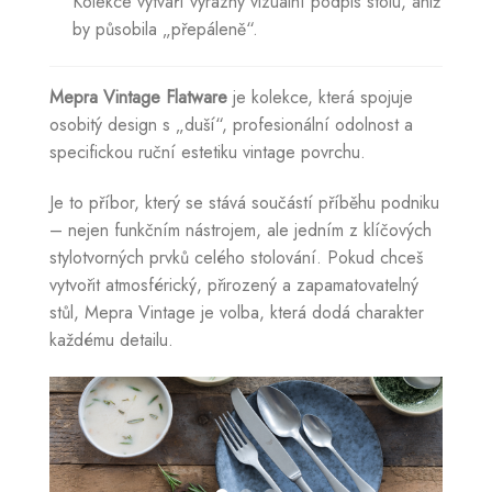
Kolekce vytváří výrazný vizuální podpis stolu, aniž
by působila „přepáleně“.
Mepra Vintage Flatware
je kolekce, která spojuje
osobitý design s „duší“, profesionální odolnost a
specifickou ruční estetiku vintage povrchu.
Je to příbor, který se stává součástí příběhu podniku
– nejen funkčním nástrojem, ale jedním z klíčových
stylotvorných prvků celého stolování. Pokud chceš
vytvořit atmosférický, přirozený a zapamatovatelný
stůl, Mepra Vintage je volba, která dodá charakter
každému detailu.