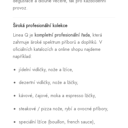
degustace a dlouhé večeře, tak pro každodenní
provoz.
Široká profesionální kolekce
Linea Q je
kompletní profesionální řada
, která
zahrnuje široké spektrum příborů a doplňků. V
oficiálních katalozích a online shopu najdeme
například:
jídelní vidličky, nože a lžíce,
dezertní vidličky, nože a lžičky,
kávové, čajové, moka a espresso lžičky,
steakové / pizza nože, rybí a ovocné příbory,
speciální lžíce (bouillon, french sauce),