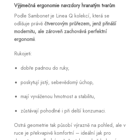
Výjimečná ergonomie navzdory hranatým tvarům
Podle Sambonet je Linea Q kolekcí, která se
odlišuje právě
čtvercovým průřezem, jenž přináší
modernitu, ale zároveň zachovává perfektní
ergonomii
.
Rukojeti:
dobře padnou do ruky,
poskytují jistý, sebevědomý úchop,
mají vyváženou hmotnost a stabilitu,
zůstávají pohodlné i při delší konzumaci.
Ostrá geometrie tak působí výrazně na pohled, ale v
ruce je překvapivě komfortní – ideální jak pro