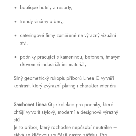
boutique hotely a resorty,
trendy vinárny a bary,
cateringové firmy zaměřené na výrazný vizuální
styl,
podniky pracující s kameninou, betonem, tmavým
dřevem či industriálními materiály.
Silný geometrický rukopis příborů Linea Q vytváří
kontrast, který zvýrazní plating i charakter interiéru.
Sambonet Linea Q
je kolekce pro podniky, které
chtějí vytvořit stylový, moderní a designově výrazný
stůl.
Je to příbor, který rozhodně nepůsobí neutrálně –
stává se klíčovou součástí gastro zážitku. Pro