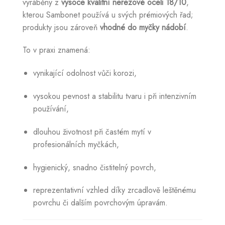
vyráběny z
vysoce kvalitní nerezové oceli 18/10
,
kterou Sambonet používá u svých prémiových řad;
produkty jsou zároveň
vhodné do myčky nádobí
.
To v praxi znamená:
vynikající odolnost vůči korozi,
vysokou pevnost a stabilitu tvaru i při intenzivním
používání,
dlouhou životnost při častém mytí v
profesionálních myčkách,
hygienický, snadno čistitelný povrch,
reprezentativní vzhled díky zrcadlově leštěnému
povrchu či dalším povrchovým úpravám.