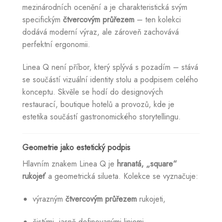
mezinárodních ocenění a je charakteristická svým
specifickým
čtvercovým průřezem
– ten kolekci
dodává moderní výraz, ale zároveň zachovává
perfektní ergonomii.
Linea Q není příbor, který splývá s pozadím – stává
se součástí vizuální identity stolu a podpisem celého
konceptu. Skvěle se hodí do designových
restaurací, boutique hotelů a provozů, kde je
estetika součástí gastronomického storytellingu.
Geometrie jako estetický podpis
Hlavním znakem Linea Q je
hranatá, „square“
rukojeť
a geometrická silueta. Kolekce se vyznačuje:
výrazným
čtvercovým průřezem
rukojeti,
čistými, jasně definovanými liniemi,