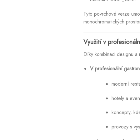
Tyto povrchové verze umožň
monochromatických prostor a
Využití v profesionál
Díky kombinaci designu a m
V profesionální gastron
moderní resta
hotely a even
koncepty, kde 
provozy s vy