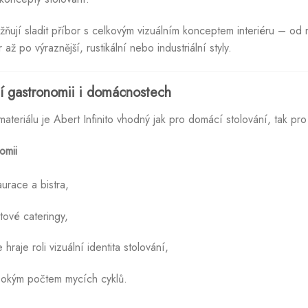
ují sladit příbor s celkovým vizuálním konceptem interiéru – od m
ž po výraznější, rustikální nebo industriální styly.
ní gastronomii i domácnostech
ateriálu je Abert Infinito vhodný jak pro domácí stolování, tak pro
omii
urace a bistra,
tové cateringy,
hraje roli vizuální identita stolování,
sokým počtem mycích cyklů.