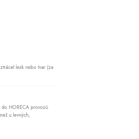
trácel lesk nebo tvar (za
tak do HORECA provozů.
 než u levných,