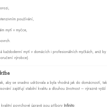
orozi,
intenzivním používání,
stém mytí v myčce,
povrch.
á každodenní mytí v domácích i profesionálních myčkách, aniž by z
oručení výrobce).
držba
tak, aby se snadno udržovala a byla vhodná jak do domácností, 
ování zajišťují stabilní kvalitu a dlouhou životnost – výrazně vyšší
 kvalitní povrchové úpravě jsou příbory
Infinito
: