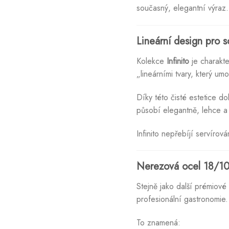
současný, elegantní výraz.
Lineární design pro s
Kolekce
Infinito
je charakte
„lineárními tvary, který um
Díky této čisté estetice d
působí elegantně, lehce a
Infinito nepřebíjí servíro
Nerezová ocel 18/10: 
Stejně jako další prémiové
profesionální gastronomie.
To znamená: