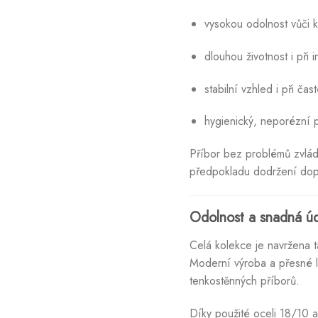
vysokou odolnost vůči k
dlouhou životnost i při 
stabilní vzhled i při ča
hygienický, neporézní 
Příbor bez problémů zvlád
předpokladu dodržení dop
Odolnost a snadná ú
Celá kolekce je navržena 
Moderní výroba a přesné lis
tenkostěnných příborů.
Díky použité oceli 18/10 a