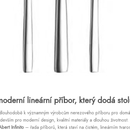
moderní lineární příbor, který dodá sto
í dlouhodobě k významným výrobcům nerezového příboru pro domácn
devším pro moderní design, kvalitní materiály a dlouhou životnost.
Abert Infinito
– řada příborů, která staví na čistém, lineárním tvaro