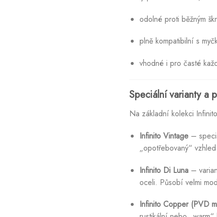
odolné proti běžným šk
plně kompatibilní s myč
vhodné i pro časté kaž
Speciální varianty a
Na základní kolekci Infinit
Infinito Vintage
– speciá
„opotřebovaný“ vzhled 
Infinito Di Luna
– varian
oceli. Působí velmi mod
Infinito Copper (PVD m
rustikální nebo „warm“ 