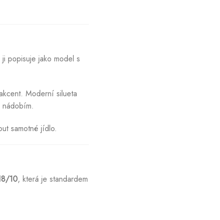
 ji popisuje jako model s
akcent. Moderní silueta
m nádobím.
out samotné jídlo.
18/10
, která je standardem