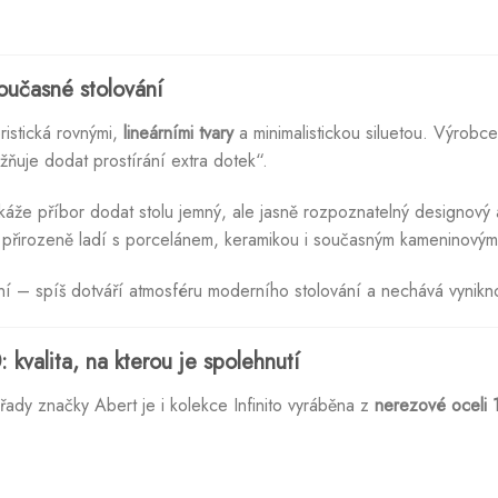
oučasné stolování
ristická rovnými,
lineárními tvary
a minimalistickou siluetou. Výrobce
ožňuje dodat prostírání extra dotek“.
okáže příbor dodat stolu jemný, ale jasně rozpoznatelný designový 
 přirozeně ladí s porcelánem, keramikou i současným kameninový
vání – spíš dotváří atmosféru moderního stolování a nechává vynikn
kvalita, na kterou je spolehnutí
 řady značky Abert je i kolekce Infinito vyráběna z
nerezové oceli 