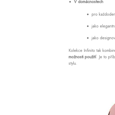
V domácnostech
pro každoden
jako elegantní
jako designo
Kolekce Infinito tak kombi
možnosti použití
. Je to př
stylu.