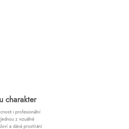
lu charakter
osti i profesionální
 Jednou z vizuálně
sloví a dává prostírání