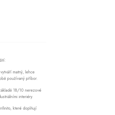
ití:
ytváří matný, lehce
obě používaný příbor.
 základě 18/10 nerezové
triálními interiéry.
inito, které doplňují