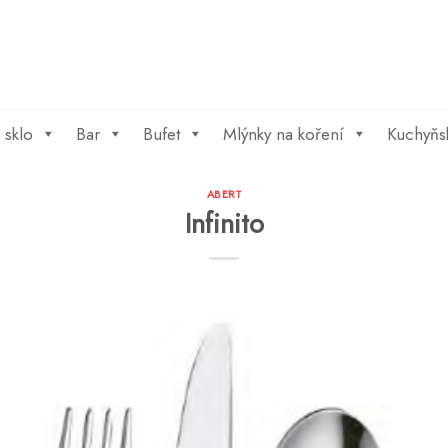
 sklo
Bar
Bufet
Mlýnky na koření
Kuchyňs
ABERT
Infinito