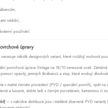
rábancům,
kami nádobí,
dodenní používání.
 povrchové úpravy
o navazuje několik designových variant, které rozšiřují možnosti použ
lní povrchová úprava Vintage na 18/10 nerezové oceli. Záměrně v
pomocí opacity, jemných škrábanců a stop, které evokují dlouhod
ta v matně černém provedení (PVD / speciální povrch), opět na
erně a luxusně, dobře ladí s černým porcelánem, kameninou či indus
ěď)
– v nabídce distribuce jsou i měděně zbarvené PVD varianty Inf
koncepty stolování.