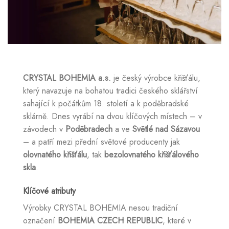
CRYSTAL BOHEMIA a.s.
je český výrobce křišťálu,
který navazuje na bohatou tradici českého sklářství
sahající k počátkům 18. století a k poděbradské
sklárně. Dnes vyrábí na dvou klíčových místech – v
závodech v
Poděbradech
a ve
Světlé nad Sázavou
– a patří mezi přední světové producenty jak
olovnatého křišťálu
, tak
bezolovnatého křišťálového
skla
.
Klíčové atributy
Výrobky CRYSTAL BOHEMIA nesou tradiční
označení
BOHEMIA CZECH REPUBLIC
, které v