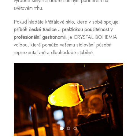
výrobce silným a dobře čitelným partnerem na
světovém trhu.
Pokud hledáte křišťálové sklo, které v sobě spojuje
příběh české tradice
a
praktickou použitelnost v
profesionální gastronomii
, je CRYSTAL BOHEMIA
volbou, která pomůže vašemu stolování působit
reprezentativně a dlouhodobě stabilně.