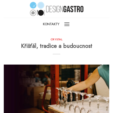
Skip
to
content
KONTAKTY
CRYSTAL
Křišťál, tradice a budoucnost