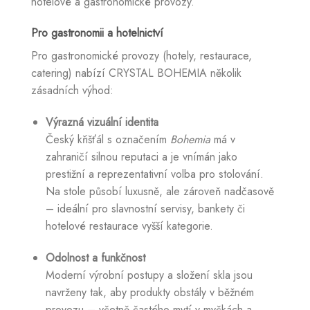
hotelové a gastronomické provozy.
Pro gastronomii a hotelnictví
Pro gastronomické provozy (hotely, restaurace,
catering) nabízí CRYSTAL BOHEMIA několik
zásadních výhod:
Výrazná vizuální identita
Český křišťál s označením
Bohemia
má v
zahraničí silnou reputaci a je vnímán jako
prestižní a reprezentativní volba pro stolování.
Na stole působí luxusně, ale zároveň nadčasově
– ideální pro slavnostní servisy, bankety či
hotelové restaurace vyšší kategorie.
Odolnost a funkčnost
Moderní výrobní postupy a složení skla jsou
navrženy tak, aby produkty obstály v běžném
provozu – včetně častého mytí v myčkách a