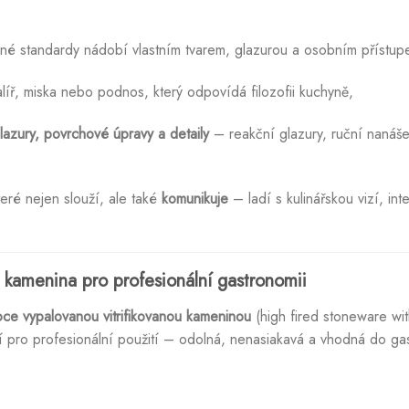
é standardy nádobí vlastním tvarem, glazurou a osobním přístup
líř, miska nebo podnos, který odpovídá filozofii kuchyně,
lazury, povrchové úpravy a detaily
– reakční glazury, ruční nanáše
eré nejen slouží, ale také
komunikuje
– ladí s kulinářskou vizí, inte
ná kamenina pro profesionální gastronomii
oce vypalovanou vitrifikovanou kameninou
(high fired stoneware wit
lní pro profesionální použití – odolná, nenasiakavá a vhodná do g