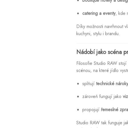
boutique hotely a desig
catering a eventy
, kde 
Díky možnosti navrhnout vl
kuchyni, stylu i brandu.
Nádobí jako scéna pr
Filosofie Studio RAW stoj
scénou, na které jídlo vyst
splňují
technické nároky
zároveň fungují jako
vi
propojují
řemeslné zpra
Studio RAW tak funguje jak