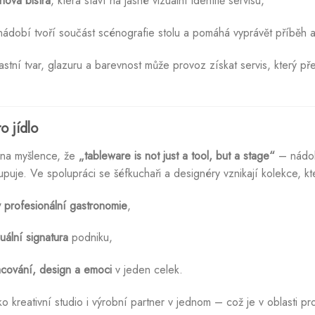
nová bistra
, která staví na jasné vizuální identitě servisu,
nádobí tvoří součást scénografie stolu a pomáhá vyprávět příběh 
astní tvar, glazuru a barevnost může provoz získat servis, který p
o jídlo
í na myšlence, že
„tableware is not just a tool, but a stage“
– nádob
upuje. Ve spolupráci se šéfkuchaři a designéry vznikají kolekce, kt
 profesionální gastronomie
,
zuální signatura
podniku,
cování, design a emoci
v jeden celek.
o kreativní studio i výrobní partner v jednom – což je v oblasti pr