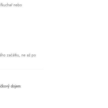
éfkuchař nebo
ého začátku, ne až po
načkový dojem
: