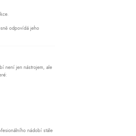
akce.
řesně odpovídá jeho
í není jen nástrojem, ale
eré:
ofesionálního nádobí stále