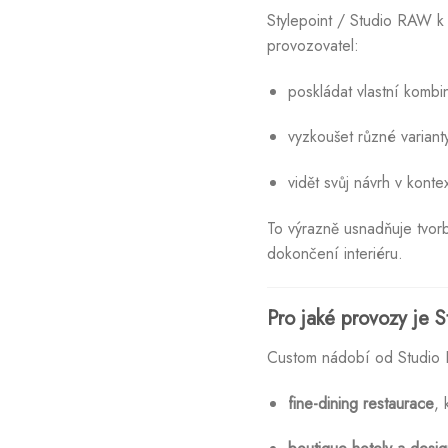
Stylepoint / Studio RAW k
provozovatel:
poskládat vlastní kombin
vyzkoušet různé varianty
vidět svůj návrh v kont
To výrazně usnadňuje tvor
dokončení interiéru.
Pro jaké provozy je 
Custom nádobí od Studio R
fine-dining restaurace
, 