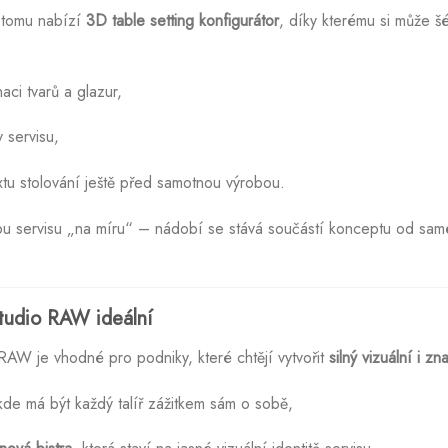
 tomu nabízí
3D table setting konfigurátor
, díky kterému si může š
aci tvarů a glazur,
 servisu,
extu stolování ještě před samotnou výrobou.
bu servisu „na míru“ – nádobí se stává součástí konceptu od sam
Studio RAW ideální
AW je vhodné pro podniky, které chtějí vytvořit
silný vizuální i z
kde má být každý talíř zážitkem sám o sobě,