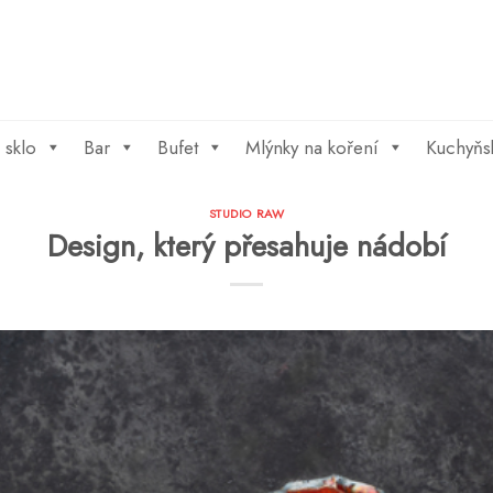
 sklo
Bar
Bufet
Mlýnky na koření
Kuchyňs
STUDIO RAW
Design, který přesahuje nádobí