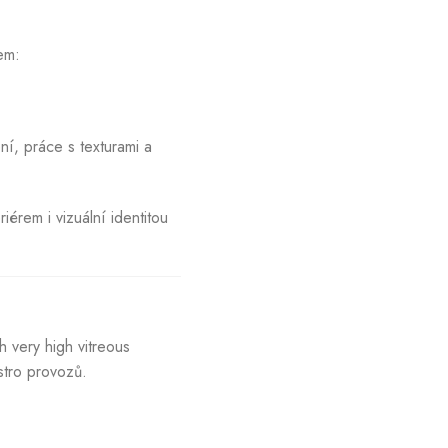
em:
ní, práce s texturami a
riérem i vizuální identitou
h very high vitreous
astro provozů.