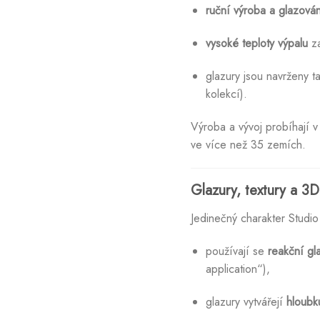
ruční výroba a glazován
vysoké teploty výpalu
za
glazury jsou navrženy t
kolekcí).
Výroba a vývoj probíhají 
ve více než 35 zemích.
Glazury, textury a 3D
Jedinečný charakter Studi
používají se
reakční gl
application“),
glazury vytvářejí
hloubk