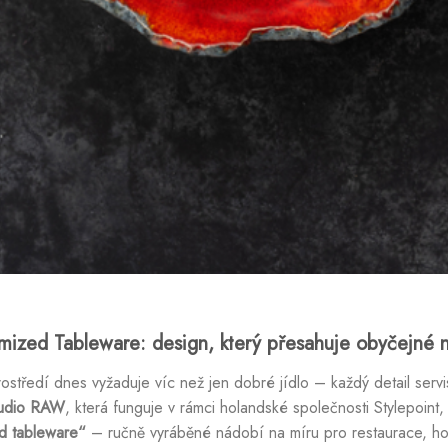
ized Tableware: design, který přesahuje obyčejné 
ostředí dnes vyžaduje víc než jen dobré jídlo – každý detail serv
udio RAW
, která funguje v rámci holandské společnosti Stylepoint
d tableware“
– ručně vyráběné nádobí na míru pro restaurace, ho