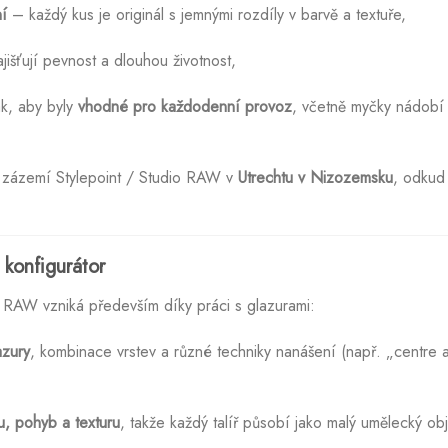
í
– každý kus je originál s jemnými rozdíly v barvě a textuře,
jišťují pevnost a dlouhou životnost,
ak, aby byly
vhodné pro každodenní provoz
, včetně myčky nádobí 
v zázemí Stylepoint / Studio RAW v
Utrechtu v Nizozemsku
, odkud
 konfigurátor
o RAW vzniká především díky práci s glazurami:
azury
, kombinace vrstev a různé techniky nanášení (např. „centre a
u, pohyb a texturu
, takže každý talíř působí jako malý umělecký ob