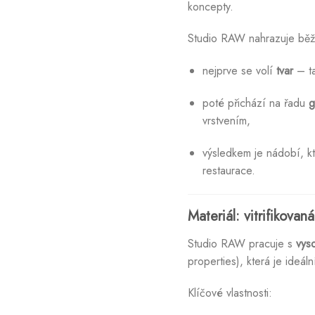
koncepty.
Studio RAW nahrazuje běžn
nejprve se volí
tvar
– ta
poté přichází na řadu
g
vrstvením,
výsledkem je nádobí, kt
restaurace.
Materiál: vitrifikova
Studio RAW pracuje s
vys
properties), která je ideá
Klíčové vlastnosti: