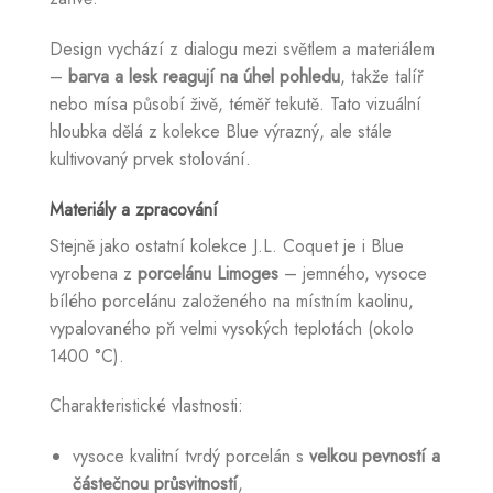
Design vychází z dialogu mezi světlem a materiálem
–
barva a lesk reagují na úhel pohledu
, takže talíř
nebo mísa působí živě, téměř tekutě. Tato vizuální
hloubka dělá z kolekce Blue výrazný, ale stále
kultivovaný prvek stolování.
Materiály a zpracování
Stejně jako ostatní kolekce J.L. Coquet je i Blue
vyrobena z
porcelánu Limoges
– jemného, vysoce
bílého porcelánu založeného na místním kaolinu,
vypalovaného při velmi vysokých teplotách (okolo
1400 °C).
Charakteristické vlastnosti:
vysoce kvalitní tvrdý porcelán s
velkou pevností a
částečnou průsvitností
,