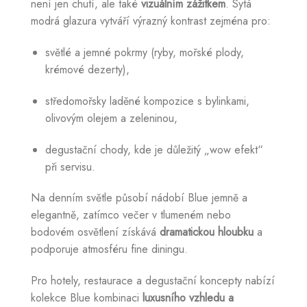
není jen chutí, ale také
vizuálním zážitkem
. Sytá
modrá glazura vytváří výrazný kontrast zejména pro:
světlé a jemné pokrmy (ryby, mořské plody,
krémové dezerty),
středomořsky laděné kompozice s bylinkami,
olivovým olejem a zeleninou,
degustační chody, kde je důležitý „wow efekt“
při servisu.
Na denním světle působí nádobí Blue jemně a
elegantně, zatímco večer v tlumeném nebo
bodovém osvětlení získává
dramatickou hloubku
a
podporuje atmosféru fine diningu.
Pro hotely, restaurace a degustační koncepty nabízí
kolekce Blue kombinaci
luxusního vzhledu a