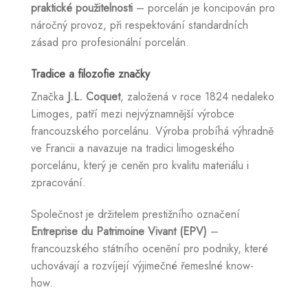
praktické použitelnosti
– porcelán je koncipován pro
náročný provoz, při respektování standardních
zásad pro profesionální porcelán.
Tradice a filozofie značky
Značka
J.L. Coquet
, založená v roce 1824 nedaleko
Limoges, patří mezi nejvýznamnější výrobce
francouzského porcelánu. Výroba probíhá výhradně
ve Francii a navazuje na tradici limogeského
porcelánu, který je ceněn pro kvalitu materiálu i
zpracování.
Společnost je držitelem prestižního označení
Entreprise du Patrimoine Vivant (EPV)
–
francouzského státního ocenění pro podniky, které
uchovávají a rozvíjejí výjimečné řemeslné know-
how.