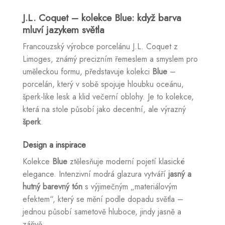
J.L. Coquet – kolekce Blue: když barva
mluví jazykem světla
Francouzský výrobce porcelánu J.L. Coquet z
Limoges, známý precizním řemeslem a smyslem pro
uměleckou formu, představuje kolekci
Blue
–
porcelán, který v sobě spojuje hloubku oceánu,
šperk-like lesk a klid večerní oblohy. Je to kolekce,
která na stole působí jako decentní, ale výrazný
šperk
.
Design a inspirace
Kolekce
Blue
ztělesňuje moderní pojetí klasické
elegance. Intenzivní modrá glazura vytváří
jasný a
hutný barevný tón
s výjimečným „materiálovým
efektem“, který se mění podle dopadu světla –
jednou působí sametově hluboce, jindy jasně a
zářivě.