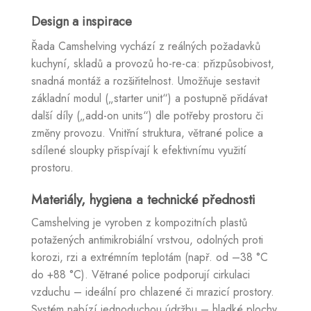
Design a inspirace
Řada Camshelving vychází z reálných požadavků
kuchyní, skladů a provozů ho-re-ca: přizpůsobivost,
snadná montáž a rozšiřitelnost. Umožňuje sestavit
základní modul („starter unit“) a postupně přidávat
další díly („add-on units“) dle potřeby prostoru či
změny provozu. Vnitřní struktura, větrané police a
sdílené sloupky přispívají k efektivnímu využití
prostoru.
Materiály, hygiena a technické přednosti
Camshelving je vyroben z kompozitních plastů
potažených antimikrobiální vrstvou, odolných proti
korozi, rzi a extrémním teplotám (např. od –38 °C
do +88 °C). Větrané police podporují cirkulaci
vzduchu – ideální pro chlazené či mrazicí prostory.
Systém nabízí jednoduchou údržbu – hladké plochy,