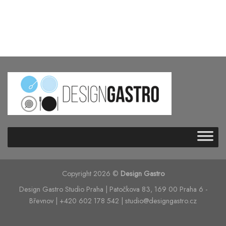
Copyright 2026 ©
Design Gastro
Design Gastro Studio Praha | Patočkova 83, 169 00 Praha 6 -
Břevnov | +420 602 178 542 | studio@designgastro.cz