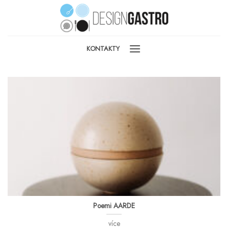
Skip
to
content
KONTAKTY
Poemi AARDE
více